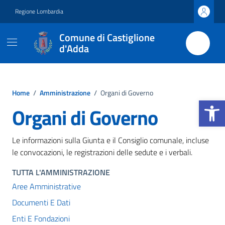
Vai ai contenuti
Vai al footer
Regione Lombardia
Comune di Castiglione
d'Adda
Home
/
Amministrazione
/
Organi di Governo
Apri la b
Organi di Governo
Le informazioni sulla Giunta e il Consiglio comunale, incluse
le convocazioni, le registrazioni delle sedute e i verbali.
TUTTA L'AMMINISTRAZIONE
Aree Amministrative
Documenti E Dati
Enti E Fondazioni