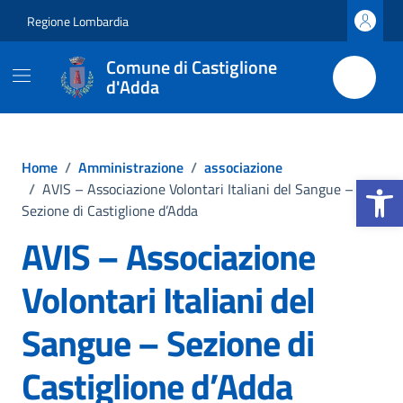
Vai ai contenuti
Vai al footer
Regione Lombardia
Comune di Castiglione
d'Adda
Home
/
Amministrazione
/
associazione
Apri la b
/
AVIS – Associazione Volontari Italiani del Sangue –
Sezione di Castiglione d’Adda
AVIS – Associazione
Volontari Italiani del
Sangue – Sezione di
Castiglione d’Adda