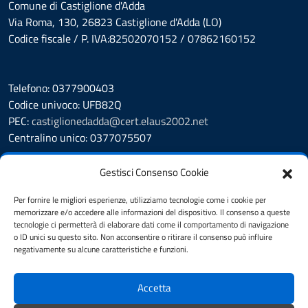
Comune di Castiglione d'Adda
Via Roma, 130, 26823 Castiglione d'Adda (LO)
Codice fiscale / P. IVA:82502070152 / 07862160152
Telefono: 0377900403
Codice univoco: UFB82Q
PEC:
castiglionedadda@cert.elaus2002.net
Centralino unico: 0377075507
Leggi le FAQ
Gestisci Consenso Cookie
Prenotazione appuntamento
Segnalazione disservizio
Per fornire le migliori esperienze, utilizziamo tecnologie come i cookie per
memorizzare e/o accedere alle informazioni del dispositivo. Il consenso a queste
Amministrazione Trasparente
tecnologie ci permetterà di elaborare dati come il comportamento di navigazione
Albo Pretorio
o ID unici su questo sito. Non acconsentire o ritirare il consenso può influire
Cookie Policy
negativamente su alcune caratteristiche e funzioni.
Informativa privacy
Dichiarazione di accessibilità
Accetta
Obiettivi di accessibilità