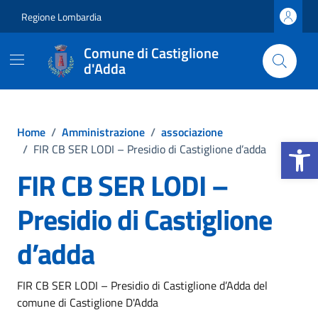
Vai ai contenuti
Vai al footer
Regione Lombardia
Comune di Castiglione
d'Adda
Home
/
Amministrazione
/
associazione
Apri la b
/
FIR CB SER LODI – Presidio di Castiglione d’adda
FIR CB SER LODI –
Presidio di Castiglione
d’adda
FIR CB SER LODI – Presidio di Castiglione d’Adda del
comune di Castiglione D'Adda