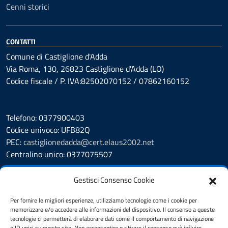
Cenni storici
CONTATTI
Comune di Castiglione d'Adda
Via Roma, 130, 26823 Castiglione d'Adda (LO)
Codice fiscale / P. IVA:82502070152 / 07862160152
Telefono: 0377900403
Codice univoco: UFB82Q
PEC:
castiglionedadda@cert.elaus2002.net
Centralino unico: 0377075507
Leggi le FAQ
Gestisci Consenso Cookie
Prenotazione appuntamento
Segnalazione disservizio
Per fornire le migliori esperienze, utilizziamo tecnologie come i cookie per
memorizzare e/o accedere alle informazioni del dispositivo. Il consenso a queste
Amministrazione Trasparente
tecnologie ci permetterà di elaborare dati come il comportamento di navigazione
Albo Pretorio
o ID unici su questo sito. Non acconsentire o ritirare il consenso può influire