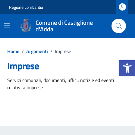
Vai ai contenuti
Vai al footer
Regione Lombardia
Comune di Castiglione
d'Adda
Home
/
Argomenti
/
Imprese
Apri la b
Imprese
Dettagli dell'argomento
Servizi comunali, documenti, uffici, notizie ed eventi
relativi a Imprese