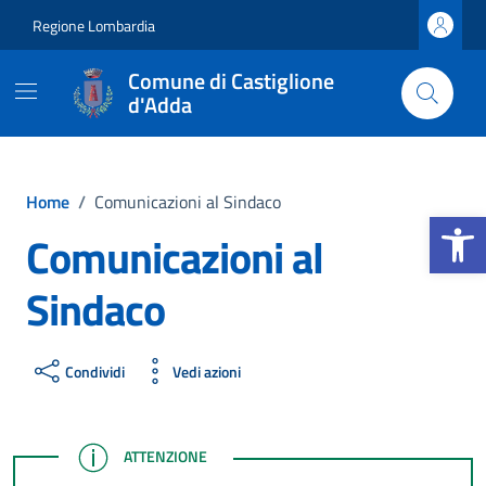
Vai ai contenuti
Vai al footer
Regione Lombardia
Comune di Castiglione
d'Adda
Home
/
Comunicazioni al Sindaco
Apri la b
Comunicazioni al
Sindaco
Condividi
Vedi azioni
ATTENZIONE
ATTENZIONE