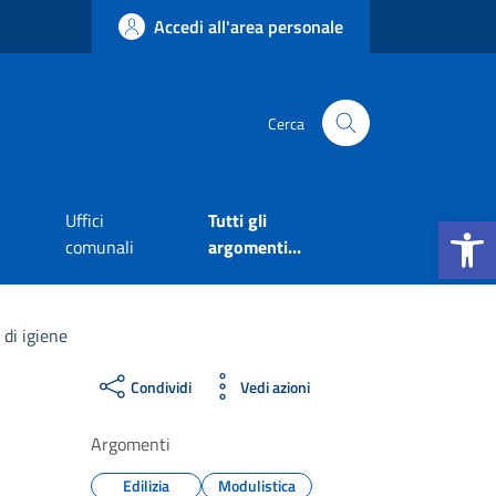
Accedi all'area personale
Cerca
Apri la b
Uffici
Tutti gli
comunali
argomenti...
di igiene
Condividi
Vedi azioni
Argomenti
Edilizia
Modulistica