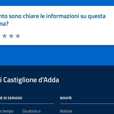
to sono chiare le informazioni su questa
na?
1 stelle su 5
uta 2 stelle su 5
Valuta 3 stelle su 5
Valuta 4 stelle su 5
Valuta 5 stelle su 5
 Castiglione d'Adda
E DI SERVIZIO
NOVITÀ
 e tempo
Giustizia e
Notizie