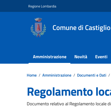
Vai ai contenuti
Vai al footer
Regione Lombardia
Comune di Castigli
Amministrazione
Novità
Eventi
Home
/
Amministrazione
/
Documenti e Dati
/
Regolamento loca
Dettagli del documento
Documento relativo al Regolamento locale di