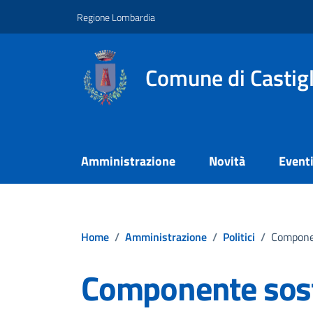
Vai ai contenuti
Vai al footer
Regione Lombardia
Comune di Castig
Amministrazione
Novità
Event
Home
/
Amministrazione
/
Politici
/
Componen
Componente sost