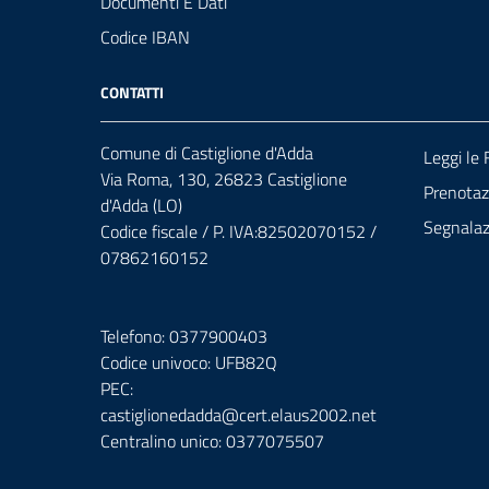
Documenti E Dati
Codice IBAN
CONTATTI
Comune di Castiglione d'Adda
Leggi le
Via Roma, 130, 26823 Castiglione
Prenota
d'Adda (LO)
Segnalazi
Codice fiscale / P. IVA:82502070152 /
07862160152
Telefono: 0377900403
Codice univoco: UFB82Q
PEC:
castiglionedadda@cert.elaus2002.net
Centralino unico: 0377075507