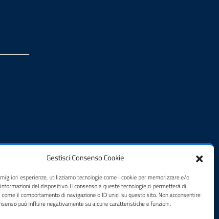
Gestisci Consenso Cookie
e migliori esperienze, utilizziamo tecnologie come i cookie per memorizzare e/o
 informazioni del dispositivo. Il consenso a queste tecnologie ci permetterà di
i come il comportamento di navigazione o ID unici su questo sito. Non acconsentire
consenso può influire negativamente su alcune caratteristiche e funzioni.