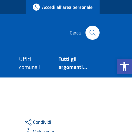
Accedi all'area personale
Cerca
Apri la b
Uffici
Tutti gli
comunali
argomenti...
Condividi
Vedi azioni