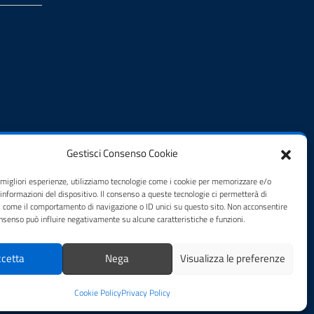
Gestisci Consenso Cookie
e migliori esperienze, utilizziamo tecnologie come i cookie per memorizzare e/o
 informazioni del dispositivo. Il consenso a queste tecnologie ci permetterà di
i come il comportamento di navigazione o ID unici su questo sito. Non acconsentire
consenso può influire negativamente su alcune caratteristiche e funzioni.
cetta
Nega
Visualizza le preferenze
Cookie Policy
Privacy Policy