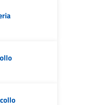
eria
ollo
collo