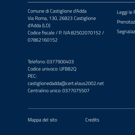
Comune di Castiglione d'Adda
Leggi le
Via Roma, 130, 26823 Castiglione
Prenota
d'Adda (LO)
Segnalazi
Codice fiscale / P. IVA:82502070152 /
07862160152
Telefono: 0377900403
Codice univoco: UFB82Q
PEC:
castiglionedadda@cert.elaus2002.net
Centralino unico: 0377075507
Mappa del sito
Credits