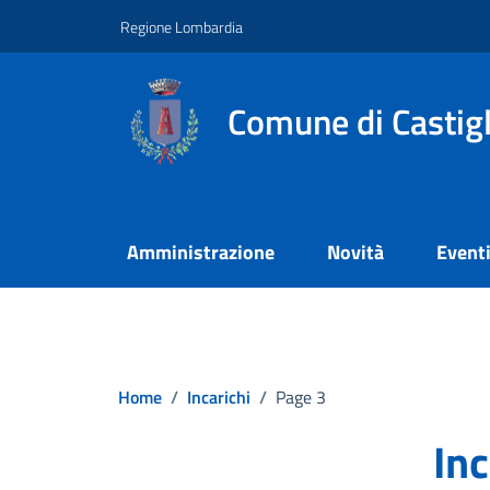
Vai ai contenuti
Vai al footer
Regione Lombardia
Comune di Castig
Amministrazione
Novità
Event
Home
/
Incarichi
/
Page 3
Inc