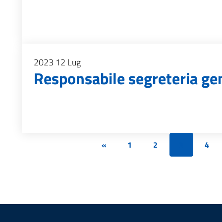
2023
12
Lug
Responsabile segreteria ge
«
1
2
3
4