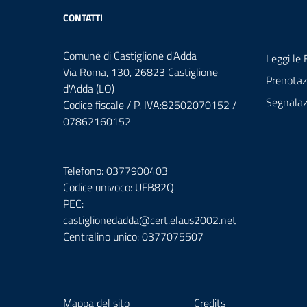
CONTATTI
Comune di Castiglione d'Adda
Leggi le
Via Roma, 130, 26823 Castiglione
Prenota
d'Adda (LO)
Segnalazi
Codice fiscale / P. IVA:82502070152 /
07862160152
Telefono: 0377900403
Codice univoco: UFB82Q
PEC:
castiglionedadda@cert.elaus2002.net
Centralino unico: 0377075507
Mappa del sito
Credits