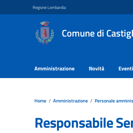
Vai ai contenuti
Vai al footer
Regione Lombardia
Comune di Castig
Amministrazione
Novità
Event
Home
/
Amministrazione
/
Personale amminis
Responsabile Ser