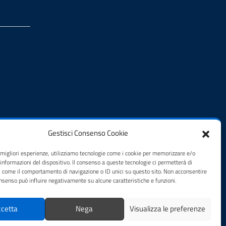
Gestisci Consenso Cookie
e migliori esperienze, utilizziamo tecnologie come i cookie per memorizzare e/o
 informazioni del dispositivo. Il consenso a queste tecnologie ci permetterà di
i come il comportamento di navigazione o ID unici su questo sito. Non acconsentire
consenso può influire negativamente su alcune caratteristiche e funzioni.
cetta
Nega
Visualizza le preferenze