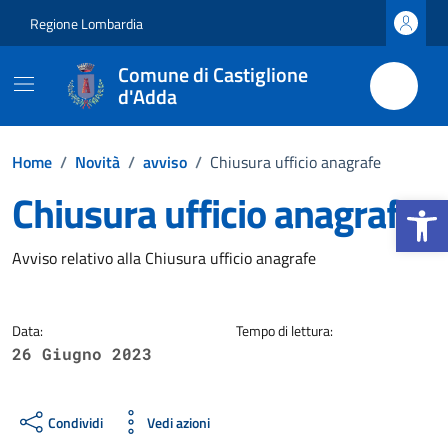
Vai ai contenuti
Vai al footer
Regione Lombardia
Comune di Castiglione
d'Adda
Home
/
Novità
/
avviso
/
Chiusura ufficio anagrafe
Chiusura ufficio anagrafe
Apri la b
Dettagli della notizia
Avviso relativo alla Chiusura ufficio anagrafe
Data:
Tempo di lettura:
26 Giugno 2023
Condividi
Vedi azioni