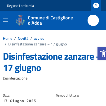
Vai ai contenuti
Vai al footer
Regione Lombardia
Comune di Castiglione
d'Adda
Home
/
Novità
/
avviso
/
Disinfestazione zanzare – 17 giugno
Apri 
Disinfestazione zanzare –
17 giugno
Dettagli della notizia
Disinfestazione
Data:
Tempo di lettura:
17 Giugno 2025