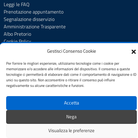
Leggi le FAQ
Prenotazione appuntamento
Segnalazione disservizio
Amministrazione Trasparente
Albo Pretorio
Cookie Policy
Informativa privacy
Gestisci Consenso Cookie
Dichiarazione di accessibilità
Obiettivi di accessibilità
Per fornire le migliori esperienze, utilizziamo tecnologie come i cookie per
memorizzare e/o accedere alle informazioni del dispositivo. Il consenso a queste
Note legali
tecnologie ci permetterà di elaborare dati come il comportamento di navigazione o ID
Feedback
unici su questo sito. Non acconsentire o ritirare il consenso può influire
negativamente su alcune caratteristiche e funzioni.
Mappa del sito
Credits
Accetta
Nega
Visualizza le preferenze