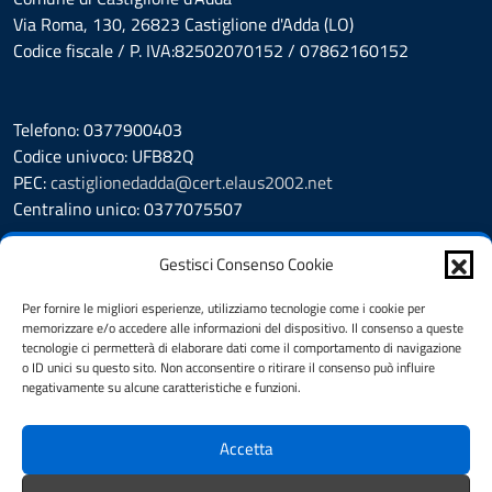
Via Roma, 130, 26823 Castiglione d'Adda (LO)
Codice fiscale / P. IVA:82502070152 / 07862160152
Telefono: 0377900403
Codice univoco: UFB82Q
PEC:
castiglionedadda@cert.elaus2002.net
Centralino unico: 0377075507
Leggi le FAQ
Gestisci Consenso Cookie
Prenotazione appuntamento
Segnalazione disservizio
Per fornire le migliori esperienze, utilizziamo tecnologie come i cookie per
memorizzare e/o accedere alle informazioni del dispositivo. Il consenso a queste
Amministrazione Trasparente
tecnologie ci permetterà di elaborare dati come il comportamento di navigazione
Albo Pretorio
o ID unici su questo sito. Non acconsentire o ritirare il consenso può influire
Cookie Policy
negativamente su alcune caratteristiche e funzioni.
Informativa privacy
Dichiarazione di accessibilità
Accetta
Obiettivi di accessibilità
Note legali