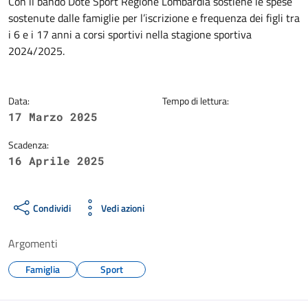
Dettagli della notizia
Con il bando Dote Sport Regione Lombardia sostiene le spese
sostenute dalle famiglie per l’iscrizione e frequenza dei figli tra
i 6 e i 17 anni a corsi sportivi nella stagione sportiva
2024/2025.
Data:
Tempo di lettura:
17 Marzo 2025
Scadenza:
16 Aprile 2025
Condividi
Vedi azioni
Argomenti
Famiglia
Sport