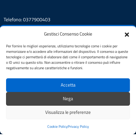
Telefono: 0377900403
Codice univoco: UFB82Q
PEC:
castiglionedadda@cert.elaus2002.net
Gestisci Consenso Cookie
Centralino unico: 0377075507
Per fornire le migliori esperienze, utilizziamo tecnologie come i cookie per
memorizzare e/o accedere alle informazioni del dispositivo. Il consenso a queste
Leggi le FAQ
tecnologie ci permetterà di elaborare dati come il comportamento di navigazione
Prenotazione appuntamento
o ID unici su questo sito. Non acconsentire o ritirare il consenso può influire
Segnalazione disservizio
negativamente su alcune caratteristiche e funzioni.
Amministrazione Trasparente
Albo Pretorio
Accetta
Cookie Policy
Informativa privacy
Nega
Dichiarazione di accessibilità
Obiettivi di accessibilità
Visualizza le preferenze
Note legali
Feedback
Cookie Policy
Privacy Policy