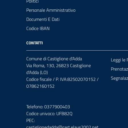
Politici
Personale Amministrativo
Documenti E Dati
Codice IBAN
CONTATTI
Comune di Castiglione d'Adda
Leggi le
Via Roma, 130, 26823 Castiglione
Prenota
d'Adda (LO)
Segnalazi
Codice fiscale / P. IVA:82502070152 /
07862160152
Telefono: 0377900403
Codice univoco: UFB82Q
PEC:
castiglionedadda@cert.elaus2002.net