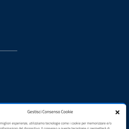
Gestisci Consenso Cookie
e migliori esperienze, utilizziamo tecnologie come i cookie per memorizzare e/o
 informazioni del dispositivo. Il consenso a queste tecnologie ci permetterà di