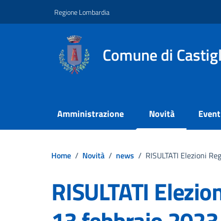
Vai ai contenuti
Vai al footer
Regione Lombardia
Comune di Castig
Amministrazione
Novità
Event
Home
/
Novità
/
news
/
RISULTATI Elezioni Reg
RISULTATI Elezion
13 febbraio 2023