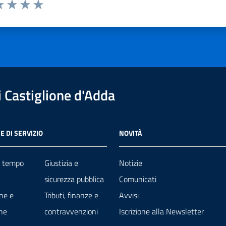
a 1 stelle su 5
luta 2 stelle su 5
Valuta 3 stelle su 5
Valuta 4 stelle su 5
Valuta 5 stelle su 5
 Castiglione d'Adda
E DI SERVIZIO
NOVITÀ
e tempo
Giustizia e
Notizie
sicurezza pubblica
Comunicati
ne e
Tributi, finanze e
Avvisi
ne
contravvenzioni
Iscrizione alla Newsletter