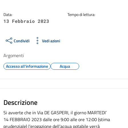
Data:
Tempo di lettura:
13 Febbraio 2023
Condividi
Vedi azioni
Argomenti
Accesso all'informazione
Acqua
Descrizione
Si avverte che in
Vi
a
DE GASPERI
,
il giorno
MART
EDI’
1
4
FEBBRAIO
202
3
dalle ore
9
:
0
0
alle ore
1
2
:
0
0
(stima
prudenzial
e
)
l
’erogazione d
ell’
acqua potabile verrà