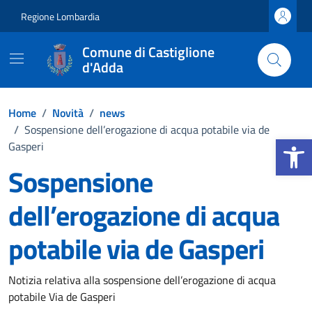
Vai ai contenuti
Vai al footer
Regione Lombardia
Comune di Castiglione
d'Adda
Home
/
Novità
/
news
/
Sospensione dell’erogazione di acqua potabile via de
Apri la b
Gasperi
Sospensione
dell’erogazione di acqua
potabile via de Gasperi
Dettagli della notizia
Notizia relativa alla sospensione dell’erogazione di acqua
potabile Via de Gasperi