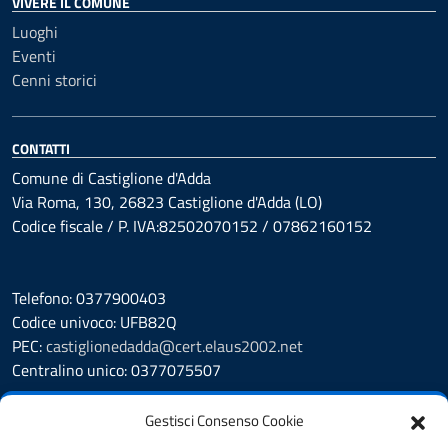
VIVERE IL COMUNE
Luoghi
Eventi
Cenni storici
CONTATTI
Comune di Castiglione d'Adda
Via Roma, 130, 26823 Castiglione d'Adda (LO)
Codice fiscale / P. IVA:82502070152 / 07862160152
Telefono: 0377900403
Codice univoco: UFB82Q
PEC:
castiglionedadda@cert.elaus2002.net
Centralino unico: 0377075507
Leggi le FAQ
Gestisci Consenso Cookie
Prenotazione appuntamento