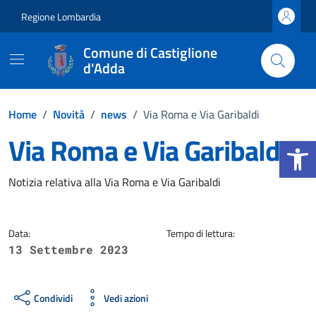
Vai ai contenuti
Vai al footer
Regione Lombardia
Comune di Castiglione
d'Adda
Home
/
Novità
/
news
/
Via Roma e Via Garibaldi
Via Roma e Via Garibaldi
Apri la b
Dettagli della notizia
Notizia relativa alla Via Roma e Via Garibaldi
Data:
Tempo di lettura:
13 Settembre 2023
Condividi
Vedi azioni