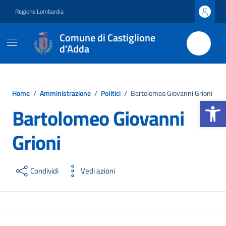
Vai ai contenuti
Vai al footer
Regione Lombardia
Comune di Castiglione
d'Adda
Home
/
Amministrazione
/
Politici
/
Bartolomeo Giovanni Grioni
Apri la b
Bartolomeo Giovanni
Grioni
Condividi
Vedi azioni