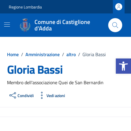
Vai ai contenuti
Vai al footer
Regione Lombardia
Comune di Castiglione
d'Adda
Home
/
Amministrazione
/
altro
/
Gloria Bassi
Apri la b
Gloria Bassi
Membro dell'associazione Quei de San Bernardin
Condividi
Vedi azioni