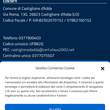
CONTATTI
Comune di Castiglione d'Adda
Via Roma, 130, 26823 Castiglione d'Adda (LO)
Codice fiscale / P. IVA:82502070152 / 07862160152
Telefono: 0377900403
Codice univoco: UFB82Q
PEC:
castiglionedadda@cert.elaus2002.net
Centralino unico: 0377075507
Leggi le FAQ
Gestisci Consenso Cookie
Prenotazione appuntamento
Segnalazione disservizio
Per fornire le migliori esperienze, utilizziamo tecnologie come i cookie per
memorizzare e/o accedere alle informazioni del dispositivo. Il consenso a queste
Amministrazione Trasparente
tecnologie ci permetterà di elaborare dati come il comportamento di navigazione
Albo Pretorio
o ID unici su questo sito. Non acconsentire o ritirare il consenso può influire
Cookie Policy
negativamente su alcune caratteristiche e funzioni.
Informativa privacy
Dichiarazione di accessibilità
Accetta