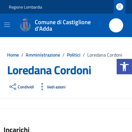
Vai ai contenuti
Vai al footer
Regione Lombardia
Comune di Castiglione
d'Adda
Home
/
Amministrazione
/
Politici
/
Loredana Cordoni
Apri la b
Loredana Cordoni
Condividi
Vedi azioni
Incarichi