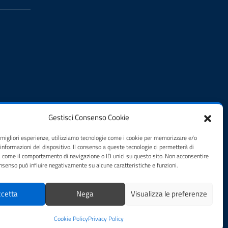
Gestisci Consenso Cookie
e migliori esperienze, utilizziamo tecnologie come i cookie per memorizzare e/o
 informazioni del dispositivo. Il consenso a queste tecnologie ci permetterà di
i come il comportamento di navigazione o ID unici su questo sito. Non acconsentire
consenso può influire negativamente su alcune caratteristiche e funzioni.
cetta
Nega
Visualizza le preferenze
Cookie Policy
Privacy Policy