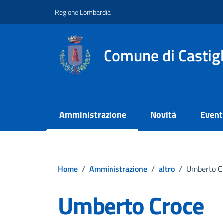
Vai ai contenuti
Vai al footer
Regione Lombardia
Comune di Castig
Amministrazione
Novità
Event
Home
/
Amministrazione
/
altro
/
Umberto C
Umberto Croce