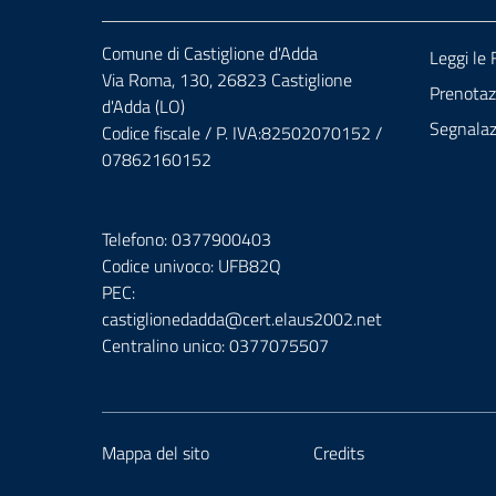
Comune di Castiglione d'Adda
Leggi le
Via Roma, 130, 26823 Castiglione
Prenota
d'Adda (LO)
Segnalazi
Codice fiscale / P. IVA:82502070152 /
07862160152
Telefono: 0377900403
Codice univoco: UFB82Q
PEC:
castiglionedadda@cert.elaus2002.net
Centralino unico: 0377075507
Mappa del sito
Credits