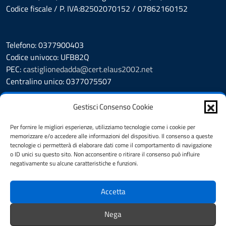
Codice fiscale / P. IVA:82502070152 / 07862160152
Telefono: 0377900403
Codice univoco: UFB82Q
PEC:
castiglionedadda@cert.elaus2002.net
Centralino unico: 0377075507
Leggi le FAQ
Gestisci Consenso Cookie
Prenotazione appuntamento
Segnalazione disservizio
Per fornire le migliori esperienze, utilizziamo tecnologie come i cookie per
memorizzare e/o accedere alle informazioni del dispositivo. Il consenso a queste
Amministrazione Trasparente
tecnologie ci permetterà di elaborare dati come il comportamento di navigazione
Albo Pretorio
o ID unici su questo sito. Non acconsentire o ritirare il consenso può influire
Cookie Policy
negativamente su alcune caratteristiche e funzioni.
Informativa privacy
Dichiarazione di accessibilità
Accetta
Obiettivi di accessibilità
Note legali
Nega
Feedback