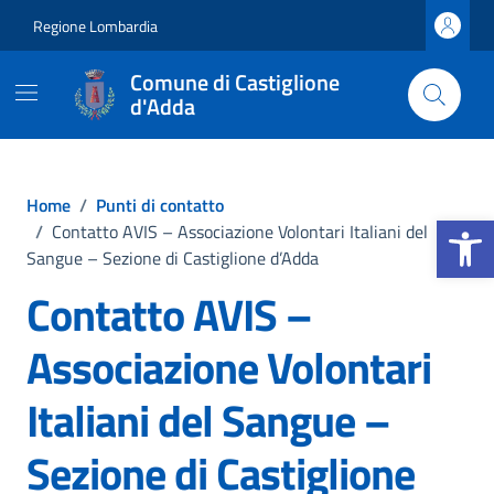
Vai ai contenuti
Vai al footer
Regione Lombardia
Comune di Castiglione
d'Adda
Home
/
Punti di contatto
Apri la b
/
Contatto AVIS – Associazione Volontari Italiani del
Sangue – Sezione di Castiglione d’Adda
Contatto AVIS –
Associazione Volontari
Italiani del Sangue –
Sezione di Castiglione