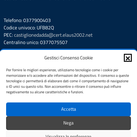
Telefono: 0377900403
Codice univoco: UFB82Q
PEC:
castiglionedadda@cert.elaus2002.net
Centralino unico: 0377075507
Leggi le FAQ
Gestisci Consenso Cookie
Prenotazione appuntamento
Segnalazione disservizio
Per fornire le migliori esperienze, utilizziamo tecnologie come i cookie per
memorizzare e/o accedere alle informazioni del dispositivo. Il consenso a queste
Amministrazione Trasparente
tecnologie ci permetterà di elaborare dati come il comportamento di navigazione
Albo Pretorio
o ID unici su questo sito. Non acconsentire o ritirare il consenso può influire
Cookie Policy
negativamente su alcune caratteristiche e funzioni.
Informativa privacy
Dichiarazione di accessibilità
Accetta
Obiettivi di accessibilità
Note legali
Nega
Feedback
Visualizza le preferenze