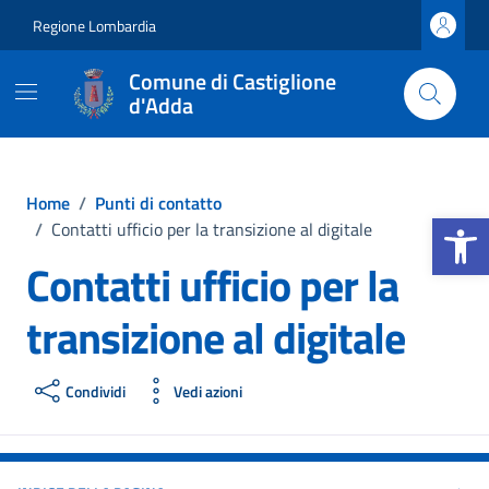
Vai ai contenuti
Vai al footer
Regione Lombardia
Comune di Castiglione
d'Adda
Home
/
Punti di contatto
Apri la b
/
Contatti ufficio per la transizione al digitale
Contatti ufficio per la
transizione al digitale
Condividi
Vedi azioni