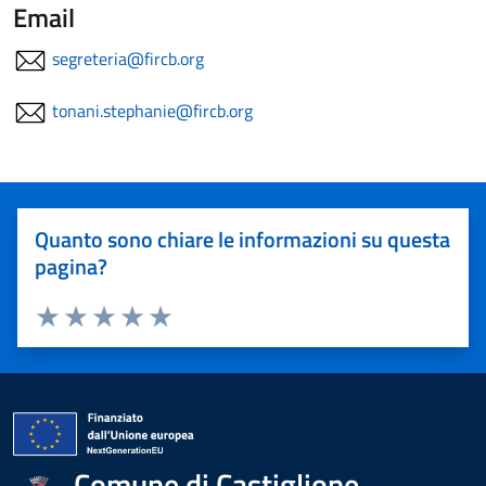
Email
segreteria@fircb.org
tonani.stephanie@fircb.org
Quanto sono chiare le informazioni su questa
pagina?
Valuta 1 stelle su 5
Valuta 2 stelle su 5
Valuta 3 stelle su 5
Valuta 4 stelle su 5
Valuta 5 stelle su 5
Comune di Castiglione