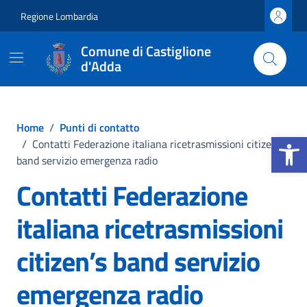
Vai ai contenuti
Vai al footer
Regione Lombardia
Comune di Castiglione
d'Adda
Home
/
Punti di contatto
Apri la b
/
Contatti Federazione italiana ricetrasmissioni citizen’s
band servizio emergenza radio
Contatti Federazione
italiana ricetrasmissioni
citizen’s band servizio
emergenza radio