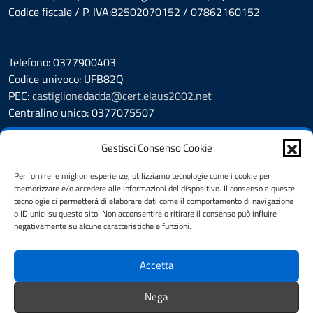
Codice fiscale / P. IVA:82502070152 / 07862160152
Telefono: 0377900403
Codice univoco: UFB82Q
PEC:
castiglionedadda@cert.elaus2002.net
Centralino unico: 0377075507
Leggi le FAQ
Gestisci Consenso Cookie
Prenotazione appuntamento
Segnalazione disservizio
Per fornire le migliori esperienze, utilizziamo tecnologie come i cookie per
memorizzare e/o accedere alle informazioni del dispositivo. Il consenso a queste
Amministrazione Trasparente
tecnologie ci permetterà di elaborare dati come il comportamento di navigazione
Albo Pretorio
o ID unici su questo sito. Non acconsentire o ritirare il consenso può influire
Cookie Policy
negativamente su alcune caratteristiche e funzioni.
Informativa privacy
Dichiarazione di accessibilità
Accetta
Obiettivi di accessibilità
Note legali
Nega
Feedback