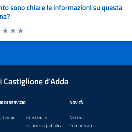
to sono chiare le informazioni su questa
na?
1 stelle su 5
uta 2 stelle su 5
Valuta 3 stelle su 5
Valuta 4 stelle su 5
Valuta 5 stelle su 5
 Castiglione d'Adda
E DI SERVIZIO
NOVITÀ
 e tempo
Giustizia e
Notizie
sicurezza pubblica
Comunicati