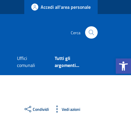
Accedi all'area personale
Cerca
Apri la b
Uffici
Tutti gli
comunali
argomenti...
Condividi
Vedi azioni