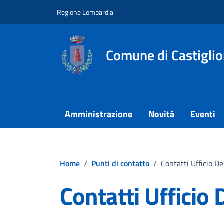
Vai ai contenuti
Vai al footer
Regione Lombardia
Comune di Castigli
Amministrazione
Novità
Eventi
Home
/
Punti di contatto
/
Contatti Ufficio D
Contatti Ufficio