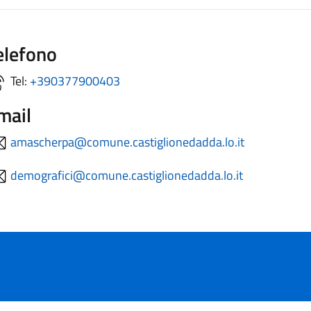
elefono
Tel:
+390377900403
mail
amascherpa@comune.castiglionedadda.lo.it
demografici@comune.castiglionedadda.lo.it