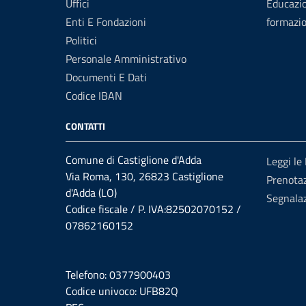
Uffici
Educazi
Enti E Fondazioni
formazi
Politici
Personale Amministrativo
Documenti E Dati
Codice IBAN
CONTATTI
Comune di Castiglione d'Adda
Leggi le
Via Roma, 130, 26823 Castiglione
Prenota
d'Adda (LO)
Segnalaz
Codice fiscale / P. IVA:82502070152 /
07862160152
Telefono: 0377900403
Codice univoco: UFB82Q