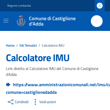
Vai ai contenuti
Vai al footer
Regione Lombardia
Comune di Castiglione
d'Adda
Home
/
Siti Tematici
/
Calcolatore IMU
Calcolatore IMU
Link diretto al Calcolatore IMU del Comune di Castiglione
d'Adda
https://www.amministrazionicomunali.net/imu/c
comune=castiglionedadda
Condividi
Vedi azioni