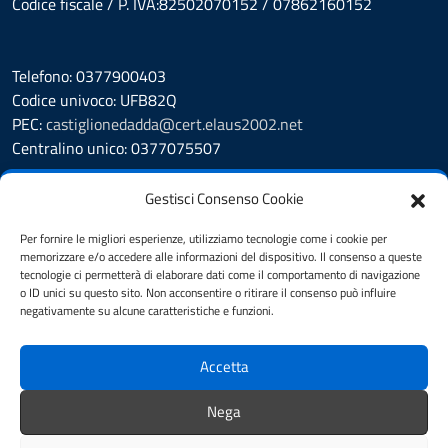
Codice fiscale / P. IVA:82502070152 / 07862160152
Telefono: 0377900403
Codice univoco: UFB82Q
PEC:
castiglionedadda@cert.elaus2002.net
Centralino unico: 0377075507
Leggi le FAQ
Gestisci Consenso Cookie
Prenotazione appuntamento
Segnalazione disservizio
Per fornire le migliori esperienze, utilizziamo tecnologie come i cookie per
memorizzare e/o accedere alle informazioni del dispositivo. Il consenso a queste
Amministrazione Trasparente
tecnologie ci permetterà di elaborare dati come il comportamento di navigazione
Albo Pretorio
o ID unici su questo sito. Non acconsentire o ritirare il consenso può influire
Cookie Policy
negativamente su alcune caratteristiche e funzioni.
Informativa privacy
Dichiarazione di accessibilità
Accetta
Obiettivi di accessibilità
Note legali
Nega
Feedback