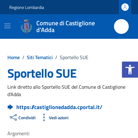
Vai ai contenuti
Vai al footer
Regione Lombardia
Comune di Castiglione
d'Adda
Home
/
Siti Tematici
/
Sportello SUE
Apri la b
Sportello SUE
Link diretto allo Sportello SUE del Comune di Castiglione
d'Adda
https://castiglionedadda.cportal.it/
Condividi
Vedi azioni
Argomenti