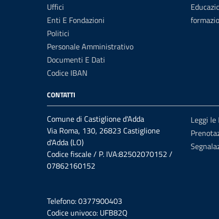
Uffici
Educazi
Enti E Fondazioni
formazi
Politici
Personale Amministrativo
Documenti E Dati
Codice IBAN
CONTATTI
Comune di Castiglione d'Adda
Leggi le
Via Roma, 130, 26823 Castiglione
Prenota
d'Adda (LO)
Segnalaz
Codice fiscale / P. IVA:82502070152 /
07862160152
Telefono: 0377900403
Codice univoco: UFB82Q