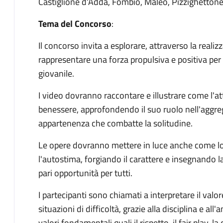
Castiglione d'Adda, Fombio, Maleo, Pizzighettone
Tema del Concorso
:
Il concorso invita a esplorare, attraverso la reali
rappresentare una forza propulsiva e positiva per 
giovanile.
I video dovranno raccontare e illustrare come l'att
benessere, approfondendo il suo ruolo nell'aggre
appartenenza che combatte la solitudine.
Le opere dovranno mettere in luce anche come lo 
l'autostima, forgiando il carattere e insegnando 
pari opportunità per tutti.
I partecipanti sono chiamati a interpretare il valo
situazioni di difficoltà, grazie alla disciplina e a
valori fondamentali quali il rispetto, il fair play, 