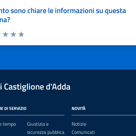
to sono chiare le informazioni su questa
na?
1 stelle su 5
uta 2 stelle su 5
Valuta 3 stelle su 5
Valuta 4 stelle su 5
Valuta 5 stelle su 5
 Castiglione d'Adda
E DI SERVIZIO
NOVITÀ
 e tempo
Giustizia e
Notizie
sicurezza pubblica
Comunicati