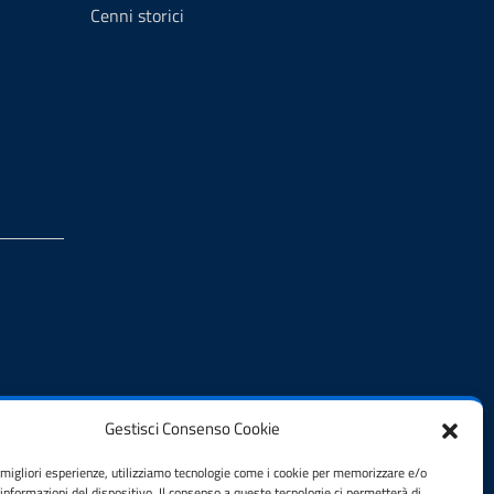
Cenni storici
Gestisci Consenso Cookie
e migliori esperienze, utilizziamo tecnologie come i cookie per memorizzare e/o
 informazioni del dispositivo. Il consenso a queste tecnologie ci permetterà di