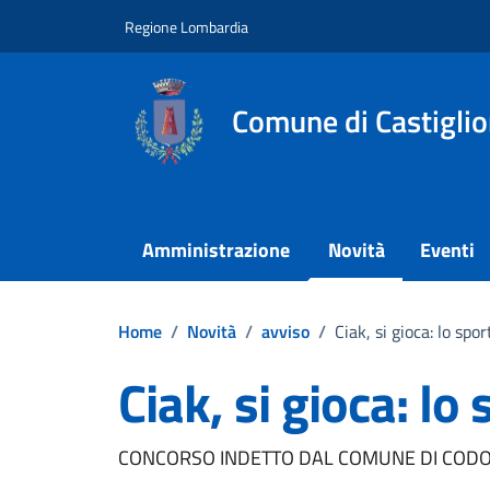
Vai ai contenuti
Vai al footer
Regione Lombardia
Comune di Castigli
Amministrazione
Novità
Eventi
Home
/
Novità
/
avviso
/
Ciak, si gioca: lo spor
Ciak, si gioca: lo 
Dettagli della notizi
CONCORSO INDETTO DAL COMUNE DI COD