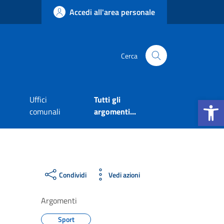
Accedi all'area personale
Cerca
Apri la b
Uffici
Tutti gli
comunali
argomenti...
Condividi
Vedi azioni
Argomenti
Sport