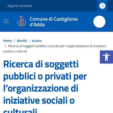
Vai ai contenuti
Vai al footer
Regione Lombardia
Comune di Castiglione
d'Adda
Home
/
Novità
/
avviso
/
Ricerca di soggetti pubblici o privati per l’organizzazione di iniziative
Apri la b
sociali o culturali
Ricerca di soggetti
pubblici o privati per
l’organizzazione di
iniziative sociali o
culturali