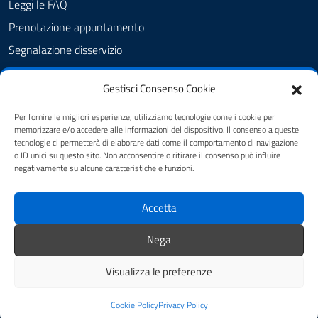
Leggi le FAQ
Prenotazione appuntamento
Segnalazione disservizio
Amministrazione Trasparente
Gestisci Consenso Cookie
Albo Pretorio
Cookie Policy
Per fornire le migliori esperienze, utilizziamo tecnologie come i cookie per
memorizzare e/o accedere alle informazioni del dispositivo. Il consenso a queste
Informativa privacy
tecnologie ci permetterà di elaborare dati come il comportamento di navigazione
o ID unici su questo sito. Non acconsentire o ritirare il consenso può influire
Dichiarazione di accessibilità
negativamente su alcune caratteristiche e funzioni.
Obiettivi di accessibilità
Accetta
Note legali
Feedback
Nega
Visualizza le preferenze
Mappa del sito
Credits
Cookie Policy
Privacy Policy