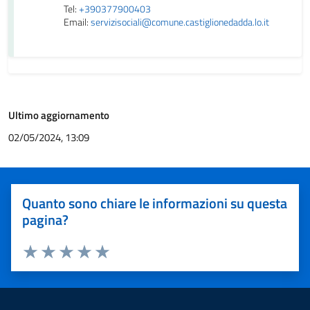
Tel:
+390377900403
Email:
servizisociali@comune.castiglionedadda.lo.it
Ultimo aggiornamento
02/05/2024, 13:09
Quanto sono chiare le informazioni su questa
pagina?
Valuta 1 stelle su 5
Valuta 2 stelle su 5
Valuta 3 stelle su 5
Valuta 4 stelle su 5
Valuta 5 stelle su 5