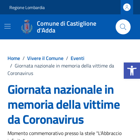
Vai ai contenuti
Vai al footer
Regione Lombardia
Comune di Castiglione
d'Adda
Home
/
Vivere il Comune
/
Eventi
Apri la b
/
Giornata nazionale in memoria della vittime da
Coronavirus
Giornata nazionale in
memoria della vittime
da Coronavirus
Momento commemorativo presso la stele "L'Abbraccio