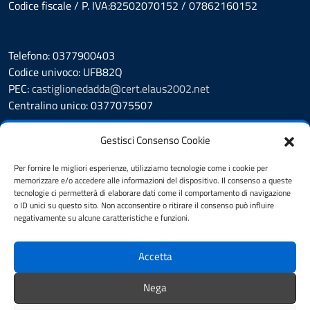
Codice fiscale / P. IVA:82502070152 / 07862160152
Telefono: 0377900403
Codice univoco: UFB82Q
PEC:
castiglionedadda@cert.elaus2002.net
Centralino unico: 0377075507
Leggi le FAQ
Gestisci Consenso Cookie
Prenotazione appuntamento
Segnalazione disservizio
Per fornire le migliori esperienze, utilizziamo tecnologie come i cookie per
memorizzare e/o accedere alle informazioni del dispositivo. Il consenso a queste
Amministrazione Trasparente
tecnologie ci permetterà di elaborare dati come il comportamento di navigazione
Albo Pretorio
o ID unici su questo sito. Non acconsentire o ritirare il consenso può influire
Cookie Policy
negativamente su alcune caratteristiche e funzioni.
Informativa privacy
Dichiarazione di accessibilità
Accetta
Obiettivi di accessibilità
Note legali
Nega
Feedback