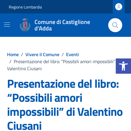
Vai ai contenuti
Vai al footer
Regione Lombardia
Comune di Castiglione
d'Adda
Home
/
Vivere il Comune
/
Eventi
Apri la b
/
Presentazione del libro: “Possibili amori impossibili” di
Valentino Ciusani
Presentazione del libro:
“Possibili amori
impossibili” di Valentino
Ciusani