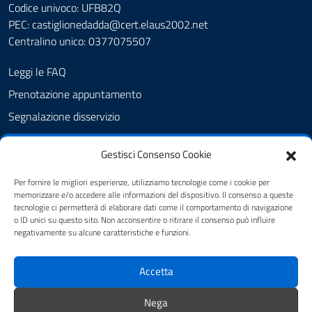
Codice univoco: UFB82Q
PEC:
castiglionedadda@cert.elaus2002.net
Centralino unico: 0377075507
Leggi le FAQ
Prenotazione appuntamento
Segnalazione disservizio
Amministrazione Trasparente
Gestisci Consenso Cookie
Albo Pretorio
Cookie Policy
Per fornire le migliori esperienze, utilizziamo tecnologie come i cookie per
memorizzare e/o accedere alle informazioni del dispositivo. Il consenso a queste
Informativa privacy
tecnologie ci permetterà di elaborare dati come il comportamento di navigazione
o ID unici su questo sito. Non acconsentire o ritirare il consenso può influire
Dichiarazione di accessibilità
negativamente su alcune caratteristiche e funzioni.
Obiettivi di accessibilità
Accetta
Note legali
Feedback
Nega