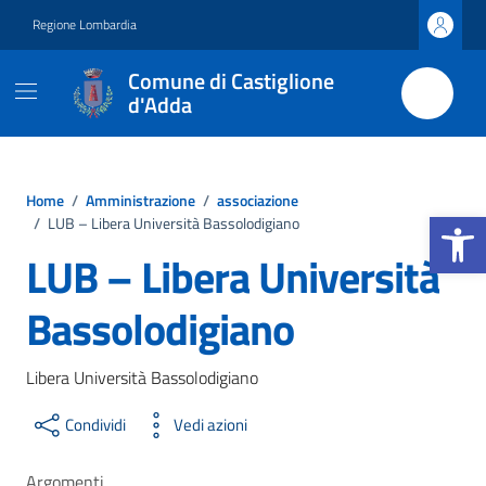
Vai ai contenuti
Vai al footer
Regione Lombardia
Comune di Castiglione
d'Adda
Home
/
Amministrazione
/
associazione
Apri la b
/
LUB – Libera Università Bassolodigiano
LUB – Libera Università
Bassolodigiano
Libera Università Bassolodigiano
Condividi
Vedi azioni
Argomenti