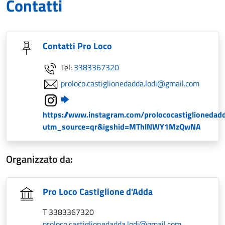
Contatti
Contatti Pro Loco
Tel:
3383367320
proloco.castiglionedadda.lodi@gmail.com
https://www.instagram.com/prolococastiglionedad
utm_source=qr&igshid=MThlNWY1MzQwNA
Organizzato da:
Pro Loco Castiglione d'Adda
T 3383367320
proloco.castiglionedadda.lodi@gmail.com