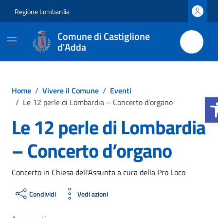
Vai ai contenuti
Vai al footer
Regione Lombardia
Comune di Castiglione
d'Adda
Home
/
Vivere il Comune
/
Eventi
Apr
/
Le 12 perle di Lombardia – Concerto d’organo
Le 12 perle di Lombardia
– Concerto d’organo
Concerto in Chiesa dell'Assunta a cura della Pro Loco
Condividi
Vedi azioni