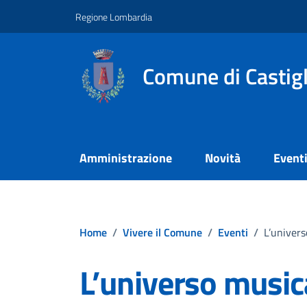
Vai ai contenuti
Vai al footer
Regione Lombardia
Comune di Castig
Amministrazione
Novità
Event
Home
/
Vivere il Comune
/
Eventi
/
L’univers
L’universo music