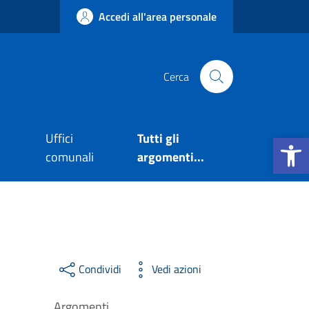
Accedi all'area personale
Cerca
Apri la b
Uffici
Tutti gli
comunali
argomenti...
Condividi
Vedi azioni
Argomenti