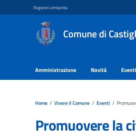
Vai ai contenuti
Vai al footer
Regione Lombardia
Comune di Castig
Amministrazione
Novità
Event
Home
/
Vivere il Comune
/
Eventi
/
Promuover
Promuovere la cit