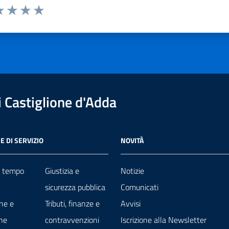
a 1 stelle su 5
luta 2 stelle su 5
Valuta 3 stelle su 5
Valuta 4 stelle su 5
Valuta 5 stelle su 5
 Castiglione d'Adda
E DI SERVIZIO
NOVITÀ
e tempo
Giustizia e
Notizie
sicurezza pubblica
Comunicati
ne e
Tributi, finanze e
Avvisi
ne
contravvenzioni
Iscrizione alla Newsletter