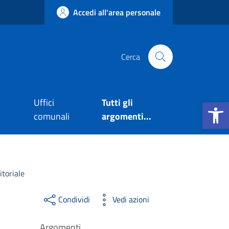
Accedi all'area personale
Cerca
Apri la b
Uffici
Tutti gli
comunali
argomenti...
itoriale
Condividi
Vedi azioni
Argomenti