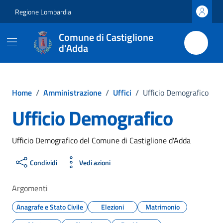
Vai ai contenuti
Vai al footer
Regione Lombardia
Comune di Castiglione
d'Adda
Home
/
Amministrazione
/
Uffici
/
Ufficio Demografico
Ufficio Demografico
Ufficio Demografico del Comune di Castiglione d'Adda
Condividi
Vedi azioni
Argomenti
Anagrafe e Stato Civile
Elezioni
Matrimonio