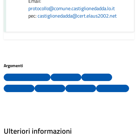
Email:
protocollo@comune.castiglionedadda.lo.it
pec:
castiglionedadda@cert.elaus2002.net
Argomenti
Anagrafe e Stato Civile
Elezioni
Matrimonio
Morte
Nascita
Residenza
Uffici comunali
Ulteriori informazioni