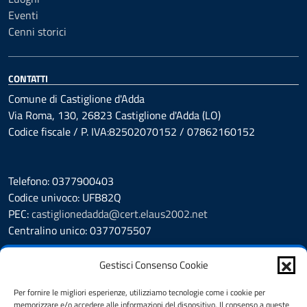
Eventi
Cenni storici
CONTATTI
Comune di Castiglione d'Adda
Via Roma, 130, 26823 Castiglione d'Adda (LO)
Codice fiscale / P. IVA:82502070152 / 07862160152
Telefono: 0377900403
Codice univoco: UFB82Q
PEC:
castiglionedadda@cert.elaus2002.net
Centralino unico: 0377075507
Leggi le FAQ
Gestisci Consenso Cookie
Prenotazione appuntamento
Segnalazione disservizio
Per fornire le migliori esperienze, utilizziamo tecnologie come i cookie per
memorizzare e/o accedere alle informazioni del dispositivo. Il consenso a queste