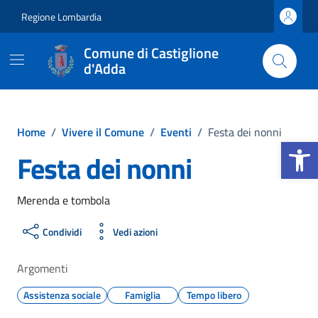
Vai ai contenuti
Vai al footer
Regione Lombardia
Comune di Castiglione
d'Adda
Home
/
Vivere il Comune
/
Eventi
/
Festa dei nonni
Apri la b
Festa dei nonni
Merenda e tombola
Condividi
Vedi azioni
Argomenti
Assistenza sociale
Famiglia
Tempo libero