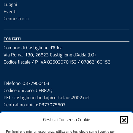
Luoghi
Eventi
Cenni storici
CONTATTI
Comune di Castiglione d'Adda
Via Roma, 130, 26823 Castiglione d'Adda (LO)
Codice fiscale / P. IVA:82502070152 / 07862160152
Telefono: 0377900403
Codice univoco: UFB82Q
PEC:
castiglionedadda@cert.elaus2002.net
Centralino unico: 0377075507
Leggi le FAQ
Gestisci Consenso Cookie
Prenotazione appuntamento
Segnalazione disservizio
Per fornire le migliori esperienze, utilizziamo tecnologie come i cookie per