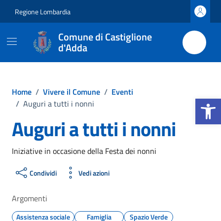
Vai ai contenuti
Vai al footer
Regione Lombardia
Comune di Castiglione
d'Adda
Home
/
Vivere il Comune
/
Eventi
Apri la b
/
Auguri a tutti i nonni
Auguri a tutti i nonni
Iniziative in occasione della Festa dei nonni
Condividi
Vedi azioni
Argomenti
Assistenza sociale
Famiglia
Spazio Verde