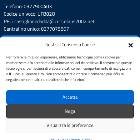
Telefono: 0377900403
Codice univoco: UFB82Q
PEC:
castiglionedadda@cert.elaus2002.net
Centralino unico: 0377075507
Leggi le FAQ
Gestisci Consenso Cookie
Prenotazione appuntamento
Segnalazione disservizio
Per fornire le migliori esperienze, utilizziamo tecnologie come i cookie per
memorizzare e/o accedere alle informazioni del dispositivo. Il consenso a queste
Amministrazione Trasparente
tecnologie ci permetterà di elaborare dati come il comportamento di navigazione
Albo Pretorio
o ID unici su questo sito. Non acconsentire o ritirare il consenso può influire
Cookie Policy
negativamente su alcune caratteristiche e funzioni.
Informativa privacy
Dichiarazione di accessibilità
Accetta
Obiettivi di accessibilità
Note legali
Nega
Feedback
Visualizza le preferenze
Mappa del sito
Credits
Cookie Policy
Privacy Policy