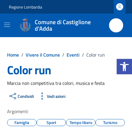
Vai ai contenuti
Vai al footer
Regione Lombardia
Comune di Castiglione
d'Adda
Home
/
Vivere il Comune
/
Eventi
/
Color run
Apri la b
Color run
Marcia non competitiva tra colori, musica e festa
Condividi
Vedi azioni
Argomenti
Famiglia
Sport
Tempo libero
Turismo