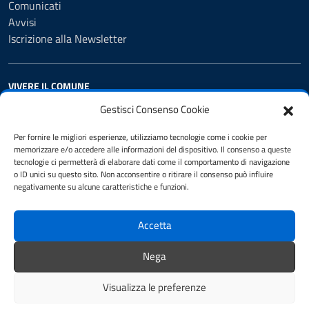
Comunicati
Avvisi
Iscrizione alla Newsletter
VIVERE IL COMUNE
Luoghi
Gestisci Consenso Cookie
Eventi
Per fornire le migliori esperienze, utilizziamo tecnologie come i cookie per
Cenni storici
memorizzare e/o accedere alle informazioni del dispositivo. Il consenso a queste
tecnologie ci permetterà di elaborare dati come il comportamento di navigazione
o ID unici su questo sito. Non acconsentire o ritirare il consenso può influire
CONTATTI
negativamente su alcune caratteristiche e funzioni.
Comune di Castiglione d'Adda
Via Roma, 130, 26823 Castiglione d'Adda (LO)
Accetta
Codice fiscale / P. IVA:82502070152 / 07862160152
Nega
Visualizza le preferenze
Telefono: 0377900403
Codice univoco: UFB82Q