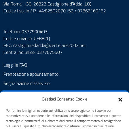
Via Roma, 130, 26823 Castiglione d'Adda (LO)
Codice fiscale / P. IVA:82502070152 / 07862160152
Telefono: 0377900403
Codice univoco: UFB82Q
PEC:
castiglionedadda@cert.elaus2002.net
Centralino unico: 0377075507
Leggi le FAQ
Prenotazione appuntamento
Segnalazione disservizio
Amministrazione Trasparente
Gestisci Consenso Cookie
Albo Pretorio
Cookie Policy
Per fornire le migliori esperienze, utilizziamo tecnologie come i cookie per
memorizzare e/o accedere alle informazioni del dispositivo. Il consenso a queste
Informativa privacy
tecnologie ci permetterà di elaborare dati come il comportamento di navigazione
o ID unici su questo sito. Non acconsentire o ritirare il consenso può influire