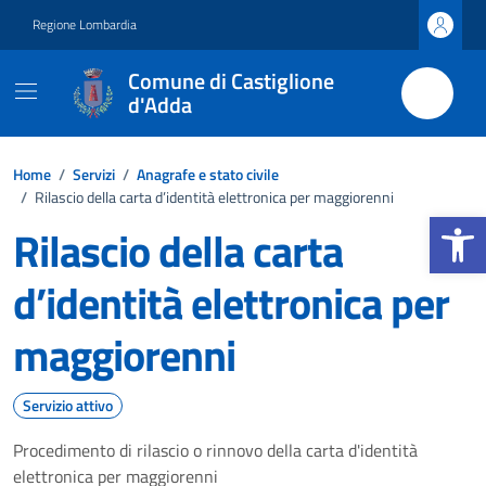
Vai ai contenuti
Vai al footer
Regione Lombardia
Comune di Castiglione
d'Adda
Home
/
Servizi
/
Anagrafe e stato civile
/
Rilascio della carta d’identità elettronica per maggiorenni
Apri la b
Rilascio della carta
d’identità elettronica per
maggiorenni
Servizio attivo
Procedimento di rilascio o rinnovo della carta d'identità
elettronica per maggiorenni